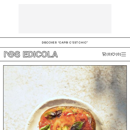
Sign up to the newsletter
DISCOVER “CAPRI C'EST CHIC”
(0)
(0)
Dò il consenso alla ricezione di novità e promozioni
Privacy policy
INVIA