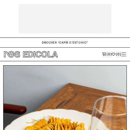
Sign up to the newsletter
DISCOVER “CAPRI C'EST CHIC”
(0)
(0)
Dò il consenso alla ricezione di novità e promozioni
Privacy policy
INVIA