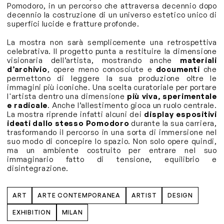
Pomodoro, in un percorso che attraversa decennio dopo
decennio la costruzione di un universo estetico unico di
superfici lucide e fratture profonde.
La mostra non sarà semplicemente una retrospettiva
celebrativa. Il progetto punta a restituire la dimensione
visionaria dell’artista, mostrando anche
materiali
d’archivio
, opere meno conosciute e
documenti
che
permettono di leggere la sua produzione oltre le
immagini più iconiche. Una scelta curatoriale per portare
l'artista dentro una dimensione
più viva, sperimentale
e radicale
. Anche l’allestimento gioca un ruolo centrale.
La mostra riprende infatti alcuni dei
display espositivi
ideati dallo stesso Pomodoro
durante la sua carriera,
trasformando il percorso in una sorta di immersione nel
suo modo di concepire lo spazio. Non solo opere quindi,
ma un ambiente costruito per entrare nel suo
immaginario fatto di tensione, equilibrio e
disintegrazione.
ART
ARTE CONTEMPORANEA
ARTIST
DESIGN
EXHIBITION
MILAN