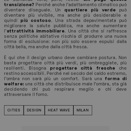
transizione?
Perché anche l’adattamento climatico può
diventare diseguale. Un
quartiere più verde
può
diventare più vivibile, ma anche più desiderabile e
quindi
più costoso
. Una strada depavimentata può
migliorare la salute pubblica, ma anche aumentare
l’
attrattività immobiliare
. Una città che si raffresca
senza politiche abitative rischia di produrre una nuova
forma di esclusione: non più solo essere espulsi dalla
città bella, ma anche dalla città fresca.
È qui che il design urbano deve cambiare postura. Non
basta progettare città più verdi, più ombreggiate, più
resilienti. Bisogna
progettare città fresche
che
restino accessibili. Perché nel secolo del caldo estremo,
l’ombra non sarà più un comfort. Sarà una
forma di
welfare:
una città che distribuisce male l’ombra, sta già
decidendo chi può respirare meglio e chi deve
attraversare il forno.
CITIES
DESIGN
HEAT WAVE
MILAN