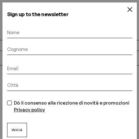
Sign up to the newsletter
DISCOVER “CAPRI C'EST CHIC”
(0)
(0)
INDIETRO
10 Maggio 2026
Le città stanno diventando
Dò il consenso alla ricezione di novità e promozioni
sempre più calde?
Privacy policy
Vivere al fresco potrebbe diventare un
privilegio per pochi
INVIA