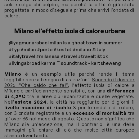
sole scelga chi colpire, ma perché la città è già stata
progettata in modo diseguale prima che arrivi l’ondata di
calore.
Milano e l’effetto isola di calore urbana
@yagmur.arabaci
milan is a ghost town in summer
#fyp
#milan
#perte
#kesfet
#milano
#italy
#italytravel
#milanesa
#travel
#traveltiktok
#livingabroad
karma T soundtrack - kartshewang
Milano
è un esempio utile perché rende il tema
leggibile senza bisogno di astrazioni.
Secondo il dossier
2025 “Che caldo che fa!”
, l’effetto isola di calore a
Milano è particolarmente sensibile, con una
differenza
di 4,2°C
tra le aree più urbanizzate e quelle vegetate.
Nell’
estate 2024
, la città ha raggiunto per 6 giorni il
livello massimo di rischio
3 per le ondate di calore,
con 3 ondate registrate e un
eccesso di mortalità
tra
gli over 65 nel mese di agosto. Questo non significa che
Milano sia un’eccezione, ma il contrario: è una delle
immagini più chiare di ciò che molte città europee
stanno diventando.