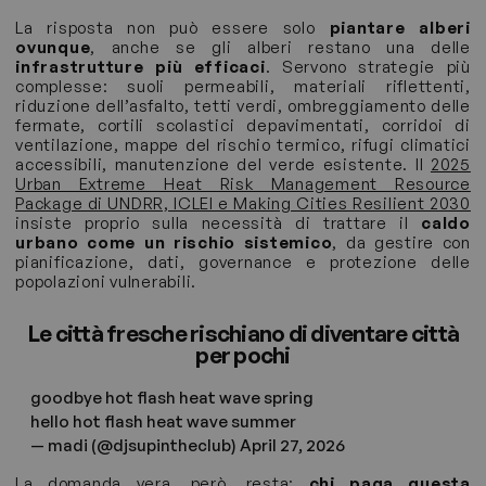
La risposta non può essere solo
piantare alberi
ovunque
, anche se gli alberi restano una delle
infrastrutture più efficaci
. Servono strategie più
complesse: suoli permeabili, materiali riflettenti,
riduzione dell’asfalto, tetti verdi, ombreggiamento delle
fermate, cortili scolastici depavimentati, corridoi di
ventilazione, mappe del rischio termico, rifugi climatici
accessibili, manutenzione del verde esistente. Il
2025
Urban Extreme Heat Risk Management Resource
Package di UNDRR, ICLEI e Making Cities Resilient 2030
insiste proprio sulla necessità di trattare il
caldo
urbano come un rischio sistemico
, da gestire con
pianificazione, dati, governance e protezione delle
popolazioni vulnerabili.
Le città fresche rischiano di diventare città
per pochi
goodbye hot flash heat wave spring
hello hot flash heat wave summer
— madi (@djsupintheclub)
April 27, 2026
La domanda vera, però, resta:
chi paga questa