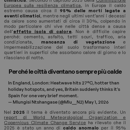
climatica
. Secondo il capitolo 2025 della
Commissione
Europea sulla resilienza climatica
, in Europa il caldo
estremo causa circa il
95% delle morti legate a
eventi climatici
, mentre negli ultimi vent’anni i decessi
da calore sono aumentati di circa il 30%, colpendo in
modo particolare chi vive nelle città dense a causa
dell’
effetto isola di calore
. Non è difficile capire
perché: cemento, asfalto, tetti scuri, traffico, aria
condizionata,
mancanza di vegetazione
e
impermeabilizzazione del suolo trasformano interi
quartieri in superfici che assorbono calore di giorno e lo
rilasciano di notte.
Perché le città diventano sempre più calde
In England, London: Heatwave hits 27°C, hotter than
holiday hotspots, and yes, Britain suddenly thinks it’s
Spain for one very brief moment.
— Mlungisi Ntshangase (@Mlu__N2)
May 1, 2026
Nel
2025
il tema è diventato ancora più evidente. Un
report di World Meteorological Organization e
Copernicus Climate Change Service
ha rilevato che il
2025 è stato un anno di
caldo anomalo
per il 95%