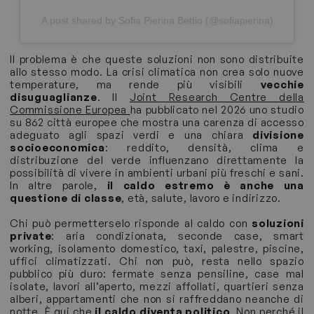
A post shared by Sofia Pierina Bettio (@sofiapierina)
Il problema è che queste soluzioni non sono distribuite
allo stesso modo. La crisi climatica non crea solo nuove
temperature, ma rende più visibili
vecchie
disuguaglianze
. Il
Joint Research Centre della
Commissione Europea
ha pubblicato nel 2026 uno studio
su 862 città europee che mostra una carenza di accesso
adeguato agli spazi verdi e una chiara
divisione
socioeconomica
: reddito, densità, clima e
distribuzione del verde influenzano direttamente la
possibilità di vivere in ambienti urbani più freschi e sani.
In altre parole,
il caldo estremo è anche una
questione di classe
, età, salute, lavoro e indirizzo.
Chi può permetterselo risponde al caldo con
soluzioni
private
: aria condizionata, seconde case, smart
working, isolamento domestico, taxi, palestre, piscine,
uffici climatizzati. Chi non può, resta nello spazio
pubblico più duro: fermate senza pensiline, case mal
isolate, lavori all’aperto, mezzi affollati, quartieri senza
alberi, appartamenti che non si raffreddano neanche di
notte. È qui che
il caldo diventa politico
. Non perché il