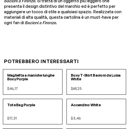
Bacioni a Firenze
. Si tratta di un oggetto più leggero che
presenta il design distintivo del marchio ed è perfetto per
aggiungere un tocco di stile a qualsiasi spazio. Realizzata con
materiali di alta qualità, questa cartolina è un must-have per
ogni fan di
Bacioni a Firenze
.
POTREBBERO INTERESSARTI
S/M
L/XL
S/M
L/XL
Maglietta a maniche lunghe
Boxy T-Shirt Bacioni da Luisa
Boxy Purple
White
$46,17
$69,25
O/S
O/S
IN 2 COLORI
Tote Bag Purple
Accendino White
$17,31
$3,46
O/S
S/M
L/XL