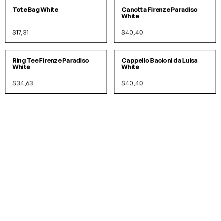
IN 2 COLORI
Tote Bag White
Canotta Firenze Paradiso
White
$17,31
$40,40
S
M
L
O/S
Ring Tee Firenze Paradiso
Cappello Bacioni da Luisa
White
White
$34,63
$40,40