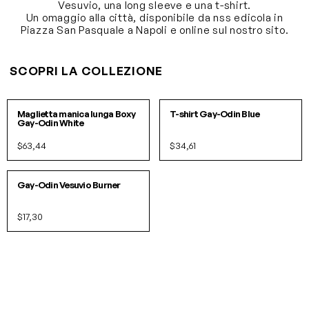
Vesuvio, una long sleeve e una t-shirt.
Un omaggio alla città, disponibile da nss edicola in
Piazza San Pasquale a Napoli e online sul nostro sito.
SCOPRI LA COLLEZIONE
SOLD OUT!
S
M
L
XL
Maglietta manica lunga Boxy
T-shirt Gay-Odin Blue
Gay-Odin White
$63,44
$34,61
O/S
PACK
Gay-Odin Vesuvio Burner
$17,30