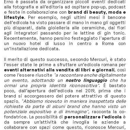
Erno è passata da organizzare piccoli eventi dedicati
alla fotografia e all’editoria ad ospitare pop-up, podcast
e feste in collaborazione con
brand di beauty, moda e
lifestyle
. Per esempio, negli ultimi mesi il bancone
dell’edicola ha visto passare di mano in mano gli oggetti
più disparati, dalla gioielleria alle ceramiche, dai fiori
agli integratori passando per le lattine di gin tonic.
Recentemente, hanno persino festeggiato l'apertura di
un nuovo hotel di lusso in centro a Roma con
un’installazione dedicata.
Il merito di questo successo, secondo Mercuri, è stato
l’esser state le prime a sfruttare un’edicola romana per
eventi alternativi alla vendita di libri e giornali
, così
come l’essere riuscite
"a raccontare anche digitalmente
un evento, adottando un
nostro linguaggio
che ha
ormai una propria identità riconoscitiva"
. È bastato
poco, dall’apertura dell’edicola nel 2019, prima che i
brand si accorgessero del potere attrattivo di questo
spazio.
"Abbiamo ricevuto in maniera inaspettata delle
richieste da parte di alcuni brand che hanno visto un
potenziale espositivo e di immagine"
, racconta la co-
fondatrice. La possibilità di
personalizzare l’edicola
è
da sempre un’attività che invoglia le aziende a
collaborare con spazi come questo, riconosce Mercuri,