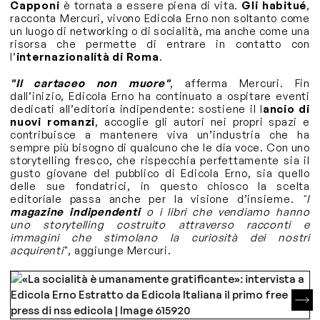
Capponi
è tornata a essere piena di vita.
Gli habitué
,
racconta Mercuri, vivono Edicola Erno non soltanto come
un luogo di networking o di socialità, ma anche come una
risorsa che permette di entrare in contatto con
l’
internazionalità di Roma
.
"Il cartaceo non muore"
, afferma Mercuri. Fin
dall’inizio, Edicola Erno ha continuato a ospitare eventi
dedicati all’editoria indipendente: sostiene il l
ancio di
nuovi romanzi
, accoglie gli autori nei propri spazi e
contribuisce a mantenere viva un’industria che ha
sempre più bisogno di qualcuno che le dia voce. Con uno
storytelling fresco, che rispecchia perfettamente sia il
gusto giovane del pubblico di Edicola Erno, sia quello
delle sue fondatrici, in questo chiosco la scelta
editoriale passa anche per la visione d’insieme.
"I
magazine indipendenti
o i libri che vendiamo hanno
uno storytelling costruito attraverso racconti e
immagini che stimolano la curiosità dei nostri
acquirenti
", aggiunge Mercuri.