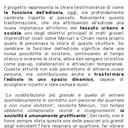
Il progetto rappresenta la chiara testimonianza di come
la funzione dell’edicola
, oggi, sia profondamente
cambiata rispetto al passato. Nonostante questa
trasformazione, che sta attribuendo all’edicola una
nuova importanza all’interno del
tessuto urbano e
sociale
, uno degli obiettivi principali di molti giovani
imprenditori locali come Mercuri e Chiani resta proprio
quello di preservare la storia di queste strutture. Se
cambiare la funzione dell’edicola significa darle una
nuova possibilità di esistere, continuando al tempo
stesso a onorarne la storia, allora ben vengano iniziative
come pop-up, collaborazioni e attivazioni temporanee.
Queste attività non solo permettono di attrarre nuove
persone, ma contribuiscono anche a
trasformare
l’edicola in uno spazio dinamico
, capace di
accogliere incontri e idee sempre nuovi.
"La soddisfazione più grande è quella di entrare
quotidianamente in contatto con persone del quartiere
e con nuovi visitatori"
, racconta Mercuri,
"col tempo
abbiamo collezionato ricordi e insegnamenti:
la
socialità è umanamente gratificante
"
. Del resto, non è
forse sempre stata questa una delle passioni più grandi
degli edicolanti? Fare respirare un quartiere, far vibrare