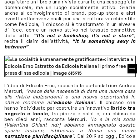
acquistare un libro o una rivista durante una passeggiata
domenicale, ma un luogo socialmente attivo. Grazie
anche al coinvolgimento di brand, pop-up store e altri
eventi anticonvenzionali per una struttura vecchio stile
come l’edicola, il chiosco si è trasformato in un alveare
di idee, come un nervo attivo nel tessuto connettivo
della città.
“It’s not a bookshop, it’s not a store”
,
recita il claim dell’attività,
“it is something sexy in
between”
.
L’idea di Edicola Erno, racconta la co-fondatrice Andrea
Mercuri,
“nasce dalla necessità di dare una nuova casa
alle riviste indipendenti e una nuova opportunità in
chiave moderna all’
edicola italiana
”.
Il chiosco che
hanno individuato per costruire un innovativo
ibrido tra
negozio e locale
, tra piazza e salotto, era chiuso da
ben dieci anni, racconta Mercuri.
"Io e la mia socia
[Valentina Chiani, ndr] abbiamo immaginato questo
spazio insieme, istituendo a Roma una nuova
narrazione pluridisciplinare
"
. Dal 2019 ad oggi, Edicola