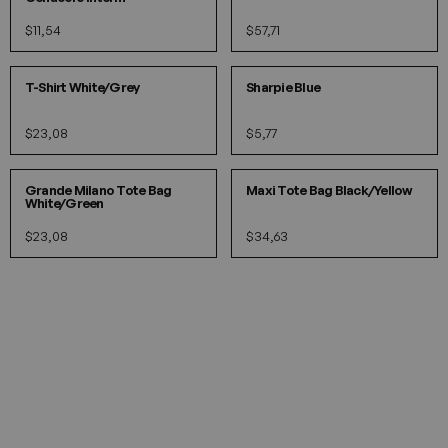
$11,54
$57,71
XS
S
M
L
XL
O/S
IN 5 COLORI
T-Shirt White/Grey
Sharpie Blue
$23,08
$5,77
O/S
O/S
Grande Milano Tote Bag
Maxi Tote Bag Black/Yellow
White/Green
$23,08
$34,63