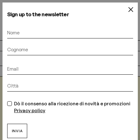
Sign up to the newsletter
DISCOVER “CAPRI C'EST CHIC”
(0)
(0)
TI ODIO MILANO TI AMO
OGGETTI
POSTER
Dò il consenso alla ricezione di novità e promozioni
Privacy policy
INVIA