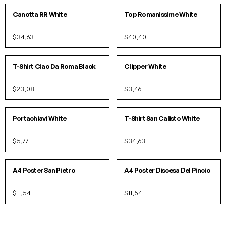
Canotta RR White
Top Romanissime White
$34,63
$40,40
S
M
L
XL
O/S
IN 1 COLORI
T-Shirt Ciao Da Roma Black
Clipper White
$23,08
$3,46
O/S
S
M
L
XL
Portachiavi White
T-Shirt San Calisto White
$5,77
$34,63
IN 9 COLORI
IN 9 COLORI
A4 Poster San Pietro
A4 Poster Discesa Del Pincio
$11,54
$11,54