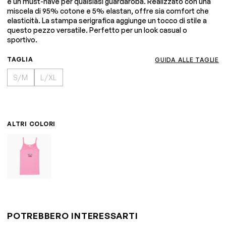
è un must-have per qualsiasi guardaroba. Realizzato con una
miscela di 95% cotone e 5% elastan, offre sia comfort che
elasticità. La stampa serigrafica aggiunge un tocco di stile a
questo pezzo versatile. Perfetto per un look casual o
sportivo.
TAGLIA
GUIDA ALLE TAGLIE
S/M
L/XL
ALTRI COLORI
POTREBBERO INTERESSARTI
S/M
L/XL
S
M
L