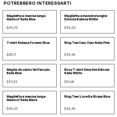
POTREBBERO INTERESSARTI
S
M
L
XL
S
M
L
XL
IN 2 COLORI
Maglietta a manica lunga
Maglietta a maniche lunghe
Made of Italia Blue
Edicola Italiana White
$40,20
$40,20
S
M
L
XL
S
M
L
IN 2 COLORI
T-shirt Italiana Forever Blue
Ring Tee Ciao Ciao Italia Pink
$28,71
$34,46
S/M
L/XL
S/M
L/XL
Maglia da calcio Vaffanculo
Boxy T-shirt Save the Edicola
Italia Blue
Italia White
$57,43
$51,68
S
M
L
XL
S
M
L
IN 2 COLORI
Maglietta a manica lunga
Ring Tee I Love Ita Strass Blue
Made of Italia Black
$40,20
$34,46