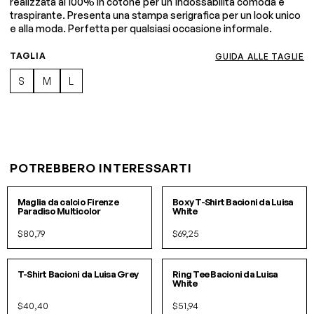
realizzata al 100% in cotone per un'indossabilità comoda e
traspirante. Presenta una stampa serigrafica per un look unico
e alla moda. Perfetta per qualsiasi occasione informale.
TAGLIA
GUIDA ALLE TAGLIE
S
M
L
POTREBBERO INTERESSARTI
S/M
L/XL
S/M
L/XL
Maglia da calcio Firenze
Boxy T-Shirt Bacioni da Luisa
Paradiso Multicolor
White
$80,79
$69,25
S
M
L
XL
S
M
L
IN 3 COLORI
IN 2 COLORI
T-Shirt Bacioni da Luisa Grey
Ring Tee Bacioni da Luisa
White
$40,40
$51,94