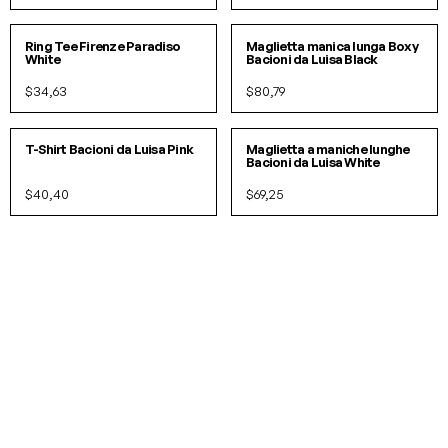
S
M
L
S/M
L/XL
Ring Tee Firenze Paradiso
Maglietta manica lunga Boxy
White
Bacioni da Luisa Black
$34,63
$80,79
S
M
L
XL
S
M
L
XL
IN 3 COLORI
T-Shirt Bacioni da Luisa Pink
Maglietta a maniche lunghe
Bacioni da Luisa White
$40,40
$69,25