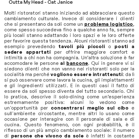
Outta My Head - Cat Janice
Molti ristoratori stanno iniziando ad abbracciare questo
cambiamento culturale. Invece di considerare i clienti
che si presentano da soli come un
problema logistico
,
come spesso succedeva fino a qualche anno fa, sempre
più locali stanno adattando i loro spazi e le loro offerte
per favorire questa tendenza. Alcuni ristoranti stanno ad
esempio prevedendo
tavoli più piccoli
o
posti a
sedere appartati
per offrire maggiore comfort e
intimità a chi non ha compagnia. Un’altra soluzione è far
accomodare le persone
al
bancone
. Qui in genere vi si
siedono clienti che non vanno nei ristoranti solo per la
socialità ma perché
vogliono essere intrattenuti
: da lì
si può osservare come lavora la cucina, gli impiattamenti
e gli ingredienti utilizzati. E in questi casi il fatto di
essere da soli spesso diventa del tutto secondario. Chi
lo pratica, descrive il solo-dining come un’esperienza
estremamente positiva: alcuni lo vedono come
un'opportunità per
concentrarsi meglio sul cibo
e
sull'ambiente circostante, mentre altri lo usano come
occasione per interagire con il personale di sala e di
cucina. Questo fenomeno, con ogni probabilità, è il
riflesso di un più ampio cambiamento sociale: il numero
di
persone che vivono da sole
è infatti in costante