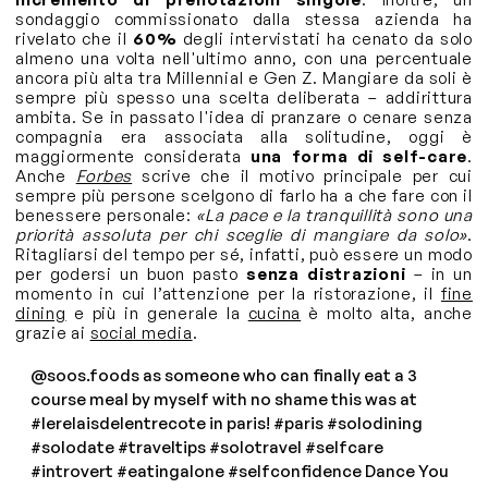
sondaggio commissionato dalla stessa azienda ha
rivelato che il
60%
degli intervistati ha cenato da solo
almeno una volta nell'ultimo anno, con una percentuale
ancora più alta tra Millennial e Gen Z. Mangiare da soli è
sempre più spesso una scelta deliberata – addirittura
ambita. Se in passato l'idea di pranzare o cenare senza
compagnia era associata alla solitudine, oggi è
maggiormente considerata
una forma di self-care
.
Anche
Forbes
scrive che il motivo principale per cui
sempre più persone scelgono di farlo ha a che fare con il
benessere personale:
«La pace e la tranquillità sono una
priorità assoluta per chi sceglie di mangiare da solo»
.
Ritagliarsi del tempo per sé, infatti, può essere un modo
per godersi un buon pasto
senza distrazioni
– in un
momento in cui l’attenzione per la ristorazione, il
fine
dining
e più in generale la
cucina
è molto alta, anche
grazie ai
social media
.
@soos.foods
as someone who can finally eat a 3
course meal by myself with no shame this was at
#lerelaisdelentrecote
in paris!
#paris
#solodining
#solodate
#traveltips
#solotravel
#selfcare
#introvert
#eatingalone
#selfconfidence
Dance You