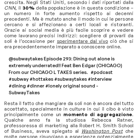
crescita. Negli Stati Uniti, secondo i dati riportati dalla
CNN
, il
30%
della popolazione è in questa condizione –
un numero in forte aumento rispetto ai decenni
precedenti. Ma è mutato anche il modo in cui le persone
cercano e si affezionano a certi locali e ristoranti.
Grazie ai social media è più facile scoprire e vedere
come lavorano precisi indirizzi: scegliere di provarli da
soli è l’occasione per
sperimentare dal vivo
ciò che si
era precedentemente imparato a conoscere online.
@subwaytakes
Episode 293: Dining out alone is
extremely underrated!! Feat Ben Edgar (CHICAGO)
From our CHICAGO L TAKES series.
#podcast
#subway
#hottakes
#subwaytakes
#interview
#dining
#dinner
#lonely
original sound -
SubwayTakes
Resta il fatto che mangiare da soli non è ancora del tutto
accettato, specialmente in culture in cui il cibo è visto
principalmente come un
momento di aggregazione
.
Qualche anno fa la studiosa Rebecca Ratner,
professoressa di marketing alla Robert H. Smith School
of Business, aveva spiegato al
Washington Post
che
molte persone rinunciano a esperienze potenzialmente