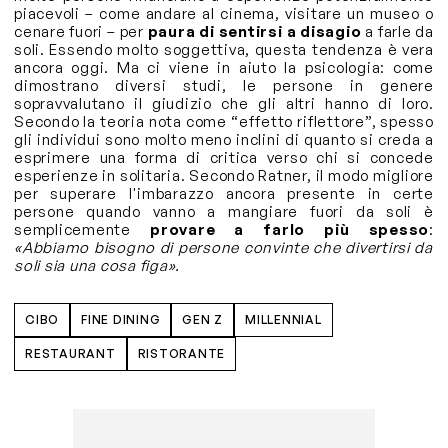
piacevoli – come andare al cinema, visitare un museo o
cenare fuori – per
paura di sentirsi a disagio
a farle da
soli. Essendo molto soggettiva, questa tendenza è vera
ancora oggi. Ma ci viene in aiuto la psicologia: come
dimostrano diversi studi, le persone in genere
sopravvalutano il giudizio che gli altri hanno di loro.
Secondo la teoria nota come “effetto riflettore”, spesso
gli individui sono molto meno inclini di quanto si creda a
esprimere una forma di critica verso chi si concede
esperienze in solitaria. Secondo Ratner, il modo migliore
per superare l'imbarazzo ancora presente in certe
persone quando vanno a mangiare fuori da soli è
semplicemente
provare a farlo più spesso
:
«Abbiamo bisogno di persone convinte che divertirsi da
soli sia una cosa figa».
CIBO
FINE DINING
GEN Z
MILLENNIAL
RESTAURANT
RISTORANTE