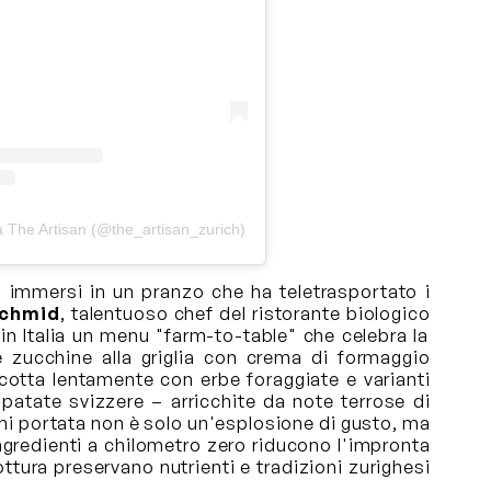
a The Artisan (@the_artisan_zurich)
o immersi in un pranzo che ha teletrasportato i
Schmid
, talentuoso chef del ristorante biologico
 in Italia un menu "farm-to-table" che celebra la
me zucchine alla griglia con crema di formaggio
a cotta lentamente con erbe foraggiate e varianti
 patate svizzere – arricchite da note terrose di
gni portata non è solo un'esplosione di gusto, ma
ingredienti a chilometro zero riducono l'impronta
ttura preservano nutrienti e tradizioni zurighesi