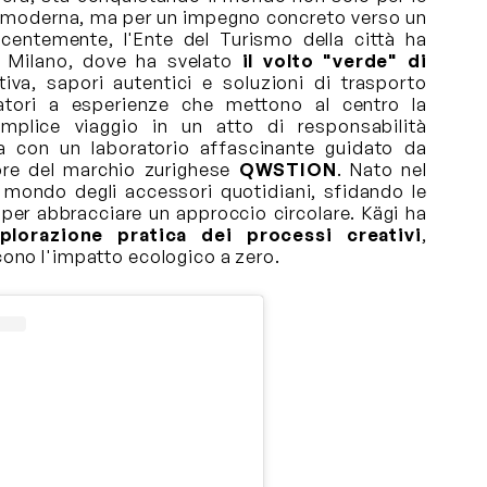
ura moderna, ma per un impegno concreto verso un
ecentemente, l'Ente del Turismo della città ha
a Milano, dove ha svelato
il volto "verde" di
iva, sapori autentici e soluzioni di trasporto
sitatori a esperienze che mettono al centro la
emplice viaggio in un atto di responsabilità
ta con un laboratorio affascinante guidato da
tore del marchio zurighese
QWSTION
. Nato nel
mondo degli accessori quotidiani, sfidando le
 per abbracciare un approccio circolare. Kägi ha
splorazione pratica dei processi creativi
,
cono l'impatto ecologico a zero.