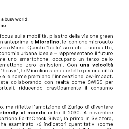
 a busy world.
ino
cus sulla mobilità, pilastro della visione green
 in anteprima le
Microlino
, le iconiche microauto
zzera Micro. Queste "bolle" su ruote – compatte,
tonomia urbana ideale – rappresentano il futuro
 come uno smartphone, occupano un terzo dello
e emettono zero emissioni. Con
una velocità
 "heavy", le Microlino sono perfette per una città
do e le norme premiano l'innovazione low-impact.
, sta collaborando con realtà come SWISS per
portuali, riducendo drasticamente il consumo
, ma riflette l'ambizione di Zurigo di diventare
friendly al mondo
entro il 2030. A novembre
icazione EarthCheck Silver, la prima in Svizzera,
ha esaminato 76 indicatori quantitativi (come