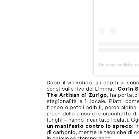
Un post condiviso d
Dopo il workshop, gli ospiti si son
sensi sulle rive del Limmat.
Corin 
The Artisan di Zurigo
, ha portato
stagionalità e il locale. Piatti co
fresco e petali edibili, perca alpin
green delle classiche crocchette di
funghi – hanno incantato i palati. O
un manifesto contro lo spreco
: 
di carbonio, mentre le tecniche di co
in chiave contemporanea.