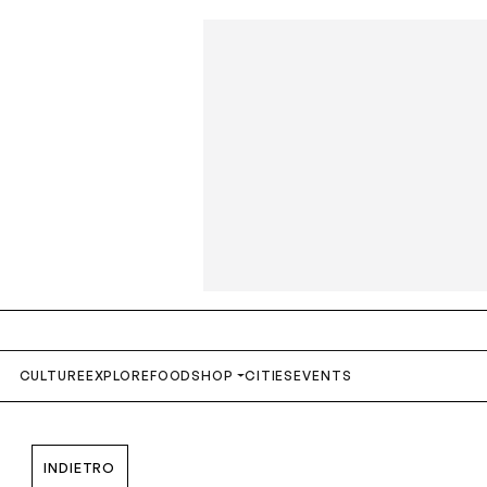
S
CULTURE
EXPLORE
FOOD
SHOP
CITIES
EVENTS
INDIETRO