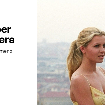
per
era
i meno