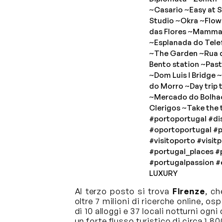
~Casario ~Easy at S
Studio ~Okra ~Flow
das Flores ~Mamma 
~Esplanada do Tele
~The Garden ~Rua da
Bento station ~Paste
~Dom Luis I Bridge 
do Morro ~Day trip t
~Mercado do Bolhao
Clerigos ~Take the 
#portoportugal
#di
#oportoportugal
#p
#visitoporto
#visit
#portugal_places
#
#portugalpassion
#
LUXURY
Al terzo posto si trova
Firenze
, ch
oltre 7 milioni di ricerche online, o
di 10 alloggi e 37 locali notturni ogn
un forte flusso turistico di circa 1.8