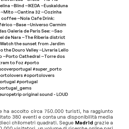
elina ~Blind ~IKEDA ~Euskalduna
 ~Mito ~Cantina 32 ~Cozinha
coffee ~Nola Cafe Drink:
férico ~Base ~Universo Carmim
s Galeria de Paris See: ~Sao
l de Nara ~The Riberia district
~Watch the sunset from Jardim
o the Douro Valley ~Livraria Lello
 ~Porto Cathedral ~Torre dos
tram to Foz
#porto
scoverportugal
#super_porto
ortolovers
#oportolovers
portugal
#portugal
portugal_gems
europetrip
original sound - LOUD
e ha accolto circa 750.000 turisti, ha raggiunto
spitato 380 eventi e conta una disponibilità media
i dieci chilometri quadrati. Segue
Madrid
grazie a
00.000 visitatori, un volume di ricerche online pari