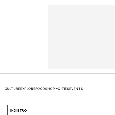
S
CULTURE
EXPLORE
FOOD
SHOP
CITIES
EVENTS
INDIETRO