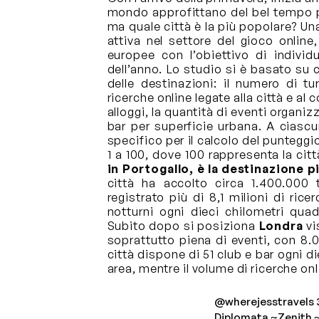
mondo approfittano del bel tempo pe
ma quale città è la più popolare? U
attiva nel settore del gioco online
europee con l’obiettivo di indivi
dell’anno. Lo studio si è basato su c
delle destinazioni: il numero di tur
ricerche online legate alla città e al 
alloggi, la quantità di eventi organizz
bar per superficie urbana. A ciascu
specifico per il calcolo del puntegg
1 a 100, dove 100 rappresenta la cit
in Portogallo, è la destinazione 
città ha accolto circa 1.400.000 t
registrato più di 8,1 milioni di rice
notturni ogni dieci chilometri quad
Subito dopo si posiziona
Londra
vi
soprattutto piena di eventi, con 8.
città dispone di 51 club e bar ogni di
area, mentre il volume di ricerche onl
@wherejesstravels
3
Diplomata ~Zenith ~