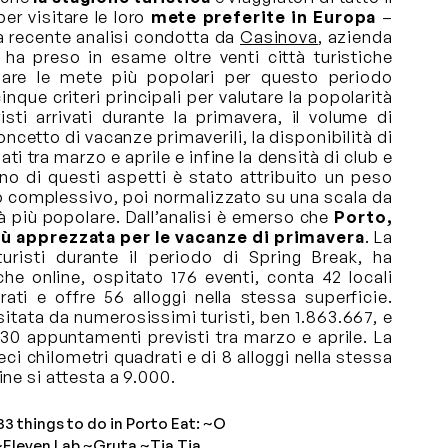
r visitare le loro
mete preferite in Europa
–
na recente analisi condotta da
Casinova
, azienda
, ha preso in esame oltre venti città turistiche
duare le mete più popolari per questo periodo
inque criteri principali per valutare la popolarità
isti arrivati durante la primavera, il volume di
concetto di vacanze primaverili, la disponibilità di
ati tra marzo e aprile e infine la densità di club e
no di questi aspetti è stato attribuito un peso
io complessivo, poi normalizzato su una scala da
tà più popolare. Dall’analisi è emerso che
Porto,
più apprezzata per le vacanze di primavera
. La
uristi durante il periodo di Spring Break, ha
rche online, ospitato 176 eventi, conta 42 locali
rati e offre 56 alloggi nella stessa superficie.
sitata da numerosissimi turisti, ben 1.863.667, e
030 appuntamenti previsti tra marzo e aprile. La
eci chilometri quadrati e di 8 alloggi nella stessa
ine si attesta a 9.000.
3 things to do in Porto Eat: ~O
Eleven Lab ~Gruta ~Tia Tia