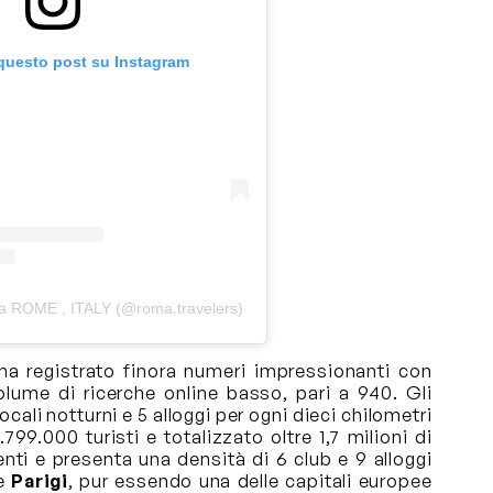
 questo post su Instagram
da ROME , ITALY (@roma.travelers)
ha registrato finora numeri impressionanti con
olume di ricerche online basso, pari a 940. Gli
cali notturni e 5 alloggi per ogni dieci chilometri
799.000 turisti e totalizzato oltre 1,7 milioni di
enti e presenta una densità di 6 club e 9 alloggi
re
Parigi
, pur essendo una delle capitali europee