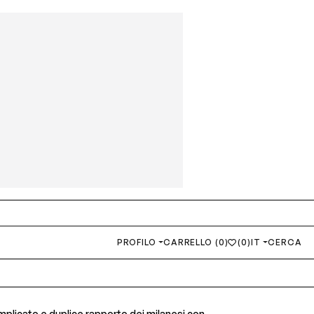
PROFILO
CARRELLO (0)
(0)
IT
CERCA
omplicato e duplice rapporto dei milanesi con