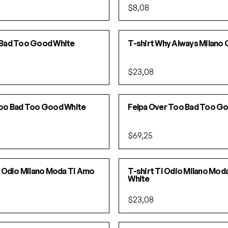
$8,08
Bad Too Good White
T-shirt Why Always Milano 
$23,08
SOLD OUT!
oo Bad Too Good White
Felpa Over Too Bad Too G
$69,25
SOLD OUT!
i Odio Milano Moda Ti Amo
T-shirt Ti Odio Milano Mod
White
$23,08