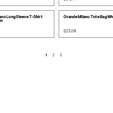
ano Long Sleeve T-Shirt
Grande Milano Tote Bag W
en
$23,08
1
2
3