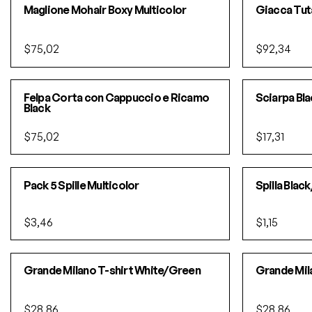
Maglione Mohair Boxy Multicolor
Giacca Tut
$75,02
$92,34
Felpa Corta con Cappuccio e Ricamo
Sciarpa Bl
Black
$75,02
$17,31
Pack 5 Spille Multicolor
Spilla Blac
$3,46
$1,15
Grande Milano T-shirt White/Green
Grande Mil
$28,86
$28,86