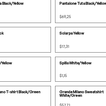
a Black/Yellow
Pantalone Tuta Black/Yello
$69,25
ack
Sciarpa Yellow
$17,31
k/Yellow
Spilla White/Yellow
$1,15
ano T-shirt Black/Green
Grande Milano Sweatshirt
White/Green
$57,71