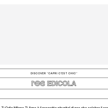
DISCOVER “CAPRI C'EST CHIC”
Ti Odio Milano Ti Amo è il progetto phygital di nss che celebra il c