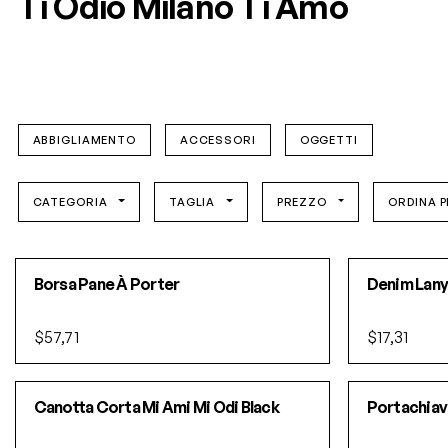
Ti Odio Milano Ti Amo
ABBIGLIAMENTO
ACCESSORI
OGGETTI
CATEGORIA
TAGLIA
PREZZO
ORDINA P
Borsa Pane À Porter
Denim Lany
$57,71
$17,31
SOLD OUT!
Canotta Corta Mi Ami Mi Odi Black
Portachiav