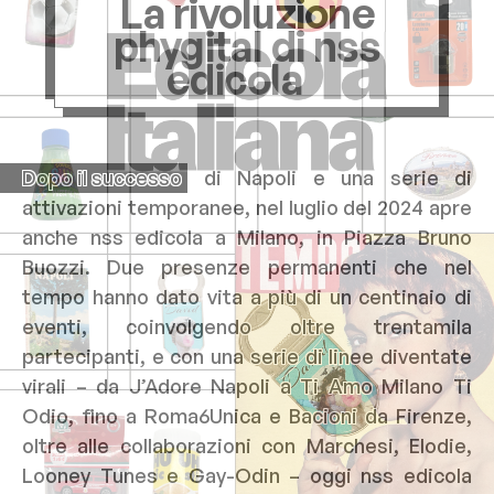
La
rivoluzione
phygital
di nss
edicola
Dopo il successo
di Napoli e una serie di
attivazioni temporanee, nel luglio del 2024 apre
anche nss edicola a Milano, in Piazza Bruno
Buozzi. Due presenze permanenti che nel
tempo hanno dato vita a più di un centinaio di
eventi, coinvolgendo oltre trentamila
partecipanti, e con una serie di linee diventate
virali – da J’Adore Napoli a Ti Amo Milano Ti
Odio, fino a Roma6Unica e Bacioni da Firenze,
oltre alle collaborazioni con Marchesi, Elodie,
Looney Tunes e Gay-Odin – oggi nss edicola