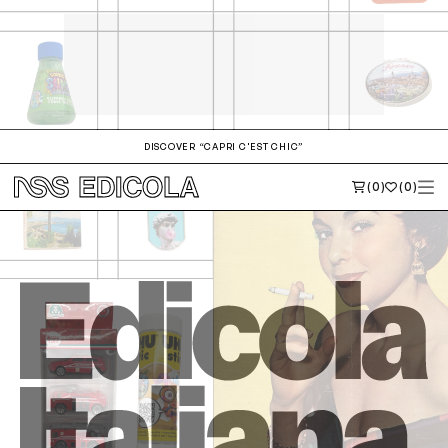
DISCOVER “CAPRI C'EST CHIC”
(0)
(0)