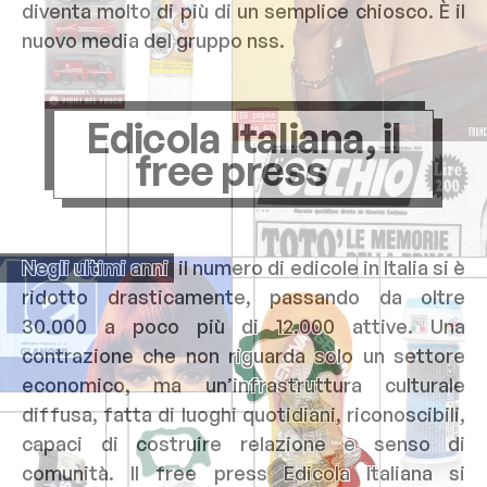
diventa molto di più di un semplice chiosco. È il
nuovo media del gruppo nss.
Edicola Italiana
, il
free press
Negli ultimi anni
il numero di edicole in Italia si è
ridotto drasticamente, passando da oltre
30.000 a poco più di 12.000 attive. Una
contrazione che non riguarda solo un settore
economico, ma un’infrastruttura culturale
diffusa, fatta di luoghi quotidiani, riconoscibili,
capaci di costruire relazione e senso di
comunità. Il free press Edicola Italiana si