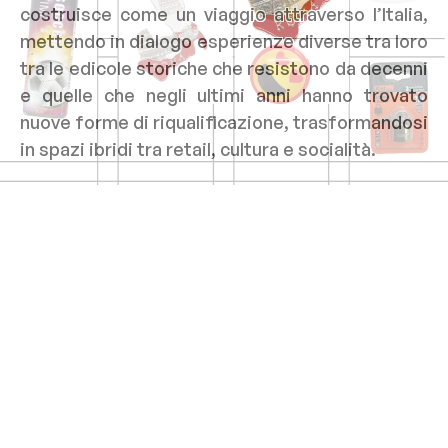
costruisce come un viaggio attraverso l’Italia,
mettendo in dialogo esperienze diverse tra loro
tra le edicole storiche che resistono da decenni
e quelle che negli ultimi anni hanno trovato
nuove forme di riqualificazione, trasformandosi
in spazi ibridi tra retail, cultura e socialità.
Di cosa parlerà
nss
edicola
?
L’espressione “terzo luogo”
, seppur
inflazionata negli ultimi anni, significa
innanzitutto togliere pressione allo spazio,
liberarlo da una funzione troppo definita e