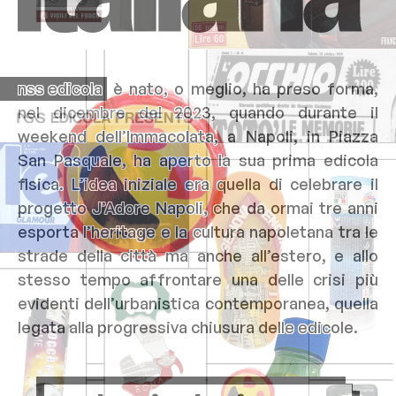
nss edicola
è nato, o meglio, ha preso forma,
nel dicembre del 2023, quando durante il
weekend dell’Immacolata, a Napoli, in Piazza
San Pasquale, ha aperto la sua prima edicola
fisica. L’idea iniziale era quella di celebrare il
progetto J’Adore Napoli, che da ormai tre anni
esporta l’heritage e la cultura napoletana tra le
strade della città ma anche all’estero, e allo
stesso tempo affrontare una delle crisi più
evidenti dell’urbanistica contemporanea, quella
legata alla progressiva chiusura delle edicole.