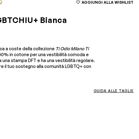
O
AGGIUNGI ALLA WISHLIST
GBTCHIU+ Bianca
a a coste della collezione
Ti Odio Milano Ti
100% in cotone per una vestibilità comoda e
a una stampa DFT e ha una vestibilità regolare.
re il tuo sostegno alla comunità LGBTQ+ con
GUIDA ALLE TAGLIE