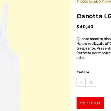
TI ODIO MILANO TI AM
Canotta L
$40,40
Questa canotta bianc
Amo
è realizzata al 
traspirante. Present
Perfetta per mostra
stile.
TAGLIA
M
XL
SOLD OUT!