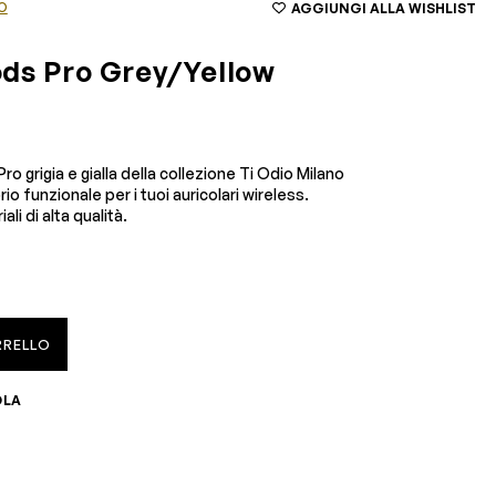
O
AGGIUNGI ALLA WISHLIST
ds Pro Grey/Yellow
ro grigia e gialla della collezione Ti Odio Milano
o funzionale per i tuoi auricolari wireless.
li di alta qualità.
RRELLO
OLA