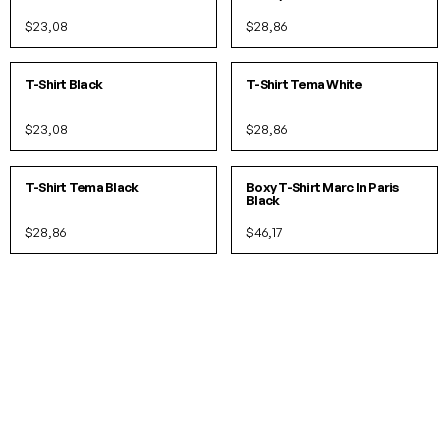
$23,08
$28,86
S
M
L
XL
S
M
L
XL
IN 2 COLORI
T-Shirt Black
T-Shirt Tema White
$23,08
$28,86
S
M
L
XL
S/M
L/XL
T-Shirt Tema Black
Boxy T-Shirt Marc In Paris
Black
$28,86
$46,17