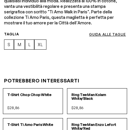
qualsiasi individuo alla moda. Realizzata al 100% in cotone,
vanta una vestibilità regolare e presenta una stampa
serigrafica con scritto "Ti Amo Walk in Paris". Parte della
collezione Ti Amo Paris, questa maglietta è perfetta per
mostrare il tuo amore per la Città dell'Amore.
TAGLIA
GUIDA ALLE TAGLIE
S
M
L
XL
POTREBBERO INTERESSARTI
S
M
L
XL
S
M
L
XL
T-Shirt Chop Chop White
Ring Tee Man Kolam
White/Black
$28,86
$28,86
XS
S
M
L
XL
S
M
L
XL
IN 2 COLORI
T-Shirt Ti Amo Paris White
Ring Tee Man Enzo Lefort
White/Red