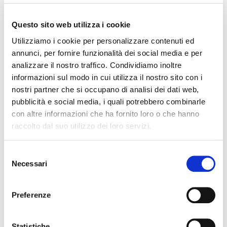
cotone, garantendo comfort e traspirabilità. Presenta una
vestibilità regolare e una stampa serigrafica della collezione Ti
Amo Paris. Perfetta per aggiungere un tocco di stile parigino al
Questo sito web utilizza i cookie
tuo guardaroba.
Utilizziamo i cookie per personalizzare contenuti ed
TAGLIA
GUIDA ALLE TAGLIE
annunci, per fornire funzionalità dei social media e per
analizzare il nostro traffico. Condividiamo inoltre
S
M
L
XL
informazioni sul modo in cui utilizza il nostro sito con i
nostri partner che si occupano di analisi dei dati web,
pubblicità e social media, i quali potrebbero combinarle
con altre informazioni che ha fornito loro o che hanno
raccolto dal suo utilizzo dei loro servizi.
POTREBBERO INTERESSARTI
S/M
L/XL
S/M
L/XL
Selezione
Boxy T-Shirt Marc In Paris
Boxy T-Shirt I Love Paris
Black
White
Necessari
del
consenso
$46,14
$46,14
S
M
L
XL
S
M
L
XL
Preferenze
T-Shirt Tema Black
Ring Tee Man Kolam
White/Black
Statistiche