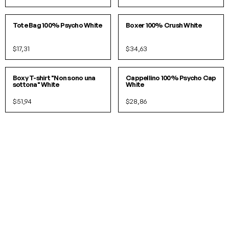
O/S
S/M
L/XL
Tote Bag 100% Psycho White
Boxer 100% Crush White
$17,31
$34,63
S/M
L/XL
O/S
Boxy T-shirt "Non sono una
Cappellino 100% Psycho Cap
sottona" White
White
$51,94
$28,86