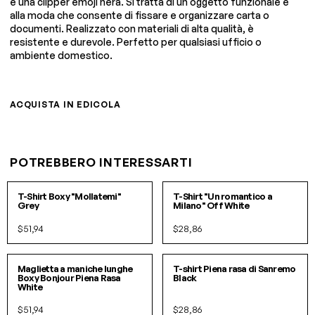
è una clipper emoji nera. Si tratta di un oggetto funzionale e
alla moda che consente di fissare e organizzare carta o
documenti. Realizzato con materiali di alta qualità, è
resistente e durevole. Perfetto per qualsiasi ufficio o
ambiente domestico.
ACQUISTA IN EDICOLA
POTREBBERO INTERESSARTI
S/M
L/XL
S
M
L
XL
T-Shirt Boxy "Mollatemi"
T-Shirt "Un romantico a
Grey
Milano" Off White
$51,94
$28,86
S/M
L/XL
S
M
L
XL
Maglietta a maniche lunghe
T-shirt Piena rasa di Sanremo
Boxy Bonjour Piena Rasa
Black
White
$51,94
$28,86