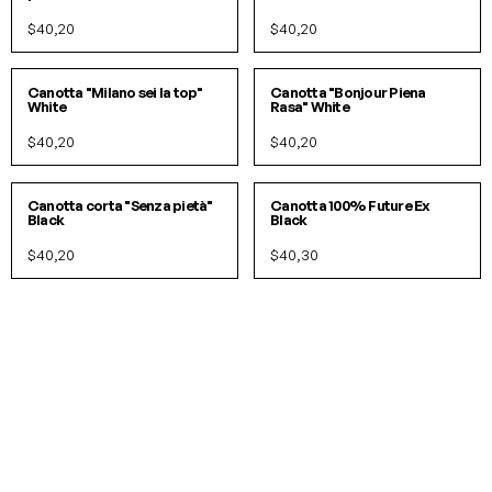
$40,20
$40,20
S/M
L/XL
S/M
L/XL
Canotta "Milano sei la top"
Canotta "Bonjour Piena
White
Rasa" White
$40,20
$40,20
S/M
L/XL
S/M
L/XL
Canotta corta "Senza pietà"
Canotta 100% Future Ex
Black
Black
$40,20
$40,30