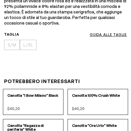
presenta un vivace colore rosa ed è realizzata in una miscela di
92% poliammide e 8% elastan per una vestibilità comoda e
elastica. È adornata da una stampa serigrafica, che aggiunge
un tocco di stile al tuo guardaroba. Perfetta per qualsiasi
occasione casual o sportiva.
TAGLIA
GUIDA ALLE TAGLIE
S/M
L/XL
POTREBBERO INTERESSARTI
S/M
L/XL
S/M
L/XL
Canotta "I Bow Milano" Black
Canotta 100% Crush White
$40,20
$40,20
S/M
L/XL
S/M
L/XL
Canotta "Ragazza di
Canotta "Ora Urlo" White
periferia" White