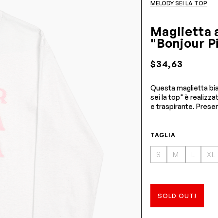
MELODY SEI LA TOP
Maglietta 
"Bonjour P
$34,63
Questa maglietta bia
sei la top" è realizz
e traspirante. Prese
TAGLIA
S
M
L
XL
SOLD OUT!