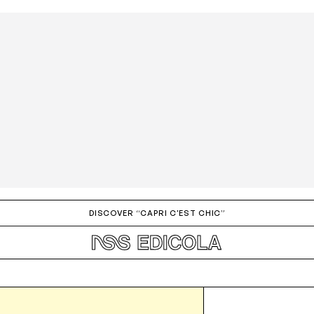
ign up to the newsletter
Dò il consenso alla ricezione di novità e promozioni
Privacy policy
DISCOVER “CAPRI C'EST CHIC”
INVIA