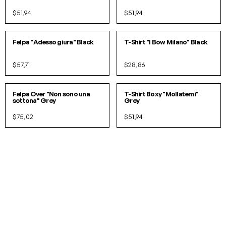
$51,94
$51,94
S
M
L
XL
S
M
L
XL
Felpa "Adesso giura" Black
T-Shirt "I Bow Milano" Black
$57,71
$28,86
S/M
L/XL
S/M
L/XL
Felpa Over "Non sono una
T-Shirt Boxy "Mollatemi"
sottona" Grey
Grey
$75,02
$51,94