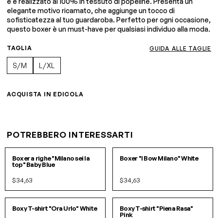
e è realizzato al 100% in tessuto di popeline. Presenta un
elegante motivo ricamato, che aggiunge un tocco di
sofisticatezza al tuo guardaroba. Perfetto per ogni occasione,
questo boxer è un must-have per qualsiasi individuo alla moda.
TAGLIA
GUIDA ALLE TAGLIE
S/M
L/XL
ACQUISTA IN EDICOLA
POTREBBERO INTERESSARTI
S/M
L/XL
S/M
L/XL
Boxer a righe "Milano sei la
Boxer "I Bow Milano" White
top" Baby Blue
$34,63
$34,63
S/M
L/XL
S/M
L/XL
Boxy T-shirt "Ora Urlo" White
Boxy T-shirt "Piena Rasa"
Pink