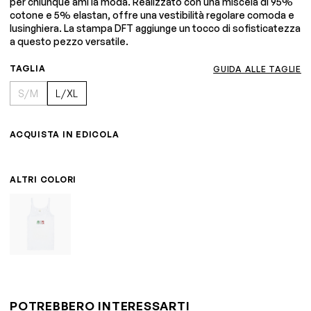
per chiunque ami la moda. Realizzato con una miscela di 95%
cotone e 5% elastan, offre una vestibilità regolare comoda e
lusinghiera. La stampa DFT aggiunge un tocco di sofisticatezza
a questo pezzo versatile.
TAGLIA
GUIDA ALLE TAGLIE
S/M
L/XL
ACQUISTA IN EDICOLA
ALTRI COLORI
POTREBBERO INTERESSARTI