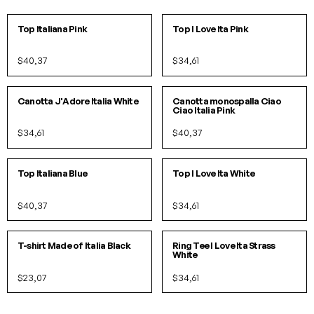
S
M
L
S
M
L
IN 2 COLORI
IN 2 COLORI
Top Italiana Pink
Top I Love Ita Pink
$40,37
$34,61
S/M
L/XL
S
M
L
IN 2 COLORI
Canotta J'Adore Italia White
Canotta monospalla Ciao
Ciao Italia Pink
$34,61
$40,37
S
M
L
S
M
L
IN 2 COLORI
IN 2 COLORI
Top Italiana Blue
Top I Love Ita White
$40,37
$34,61
S
M
L
XL
S
M
L
IN 2 COLORI
T-shirt Made of Italia Black
Ring Tee I Love Ita Strass
White
$23,07
$34,61